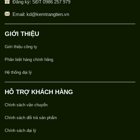
Đăng ký: SĐT 0986 257 979
Giám, Thành Phố Hà Nội
Email: kd@kemtrangtien.vn
0356190700
HỘ KINH DOANH VŨ THU HIỀN 1986
GIỚI THIỆU
Giới thiệu công ty
Lô LK 20-32 Khu đô thị Phía Tây Nam Sách - Xã Nam
Sách - Thành Phố Hải Phòng
Phân biệt hàng chính hãng
0865186880
Hệ thống đại lý
ĐỖ HUY SÁO
HỖ TRỢ KHÁCH HÀNG
Số 144 Minh Khai, Tổ dân phố Đông Ngàn, Phường
Chính sách vận chuyển
Từ Sơn, Tỉnh Bắc Ninh.
Chính sách đổi trả sản phẩm
0988825558
Chính sách đại lý
NGUYỄN ĐỨC THẮNG