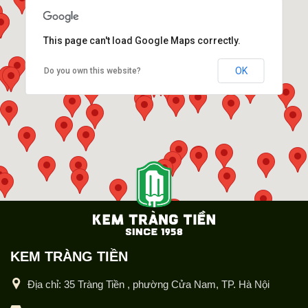
KIM LIÊN
This page can't load Google Maps correctly.
Nhà số 2, Ngõ 27 Đường Thống Nhất, Xã Dương Hòa,
OK
Do you own this website?
Thành Phố Hà Nội.
034 7581768
NGUYỄN DANH HƯNG
Số nhà 31A, Ngõ 353/38 Đường An Dương Vương ,
Phường Phú Thượng, Thành Phố Hà Nội
0936822475
NGUYỄN HỒNG THÁI
KEM TRÀNG TIỀN
Địa chỉ: 35 Tràng Tiền , phường Cửa Nam, TP. Hà Nội
217B Khâm Thiên, Phường Văn Miếu – Quốc Tử